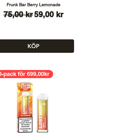
Frunk Bar Berry Lemonade
Ordinarie pris
Reapris
75,00 kr
59,00 kr
KÖP
0-pack för 699,00kr