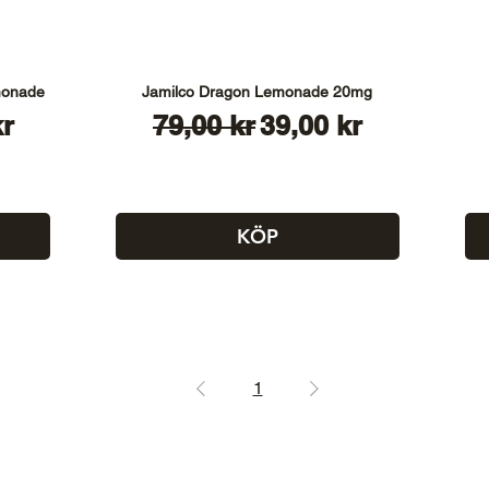
monade
Jamilco Dragon Lemonade 20mg
s
Ordinarie pris
Reapris
kr
79,00 kr
39,00 kr
KÖP
1