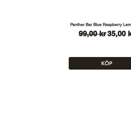
Panther Bar Blue Raspberry Le
Ordinarie pris
Reapri
99,00 kr
35,00 
KÖP