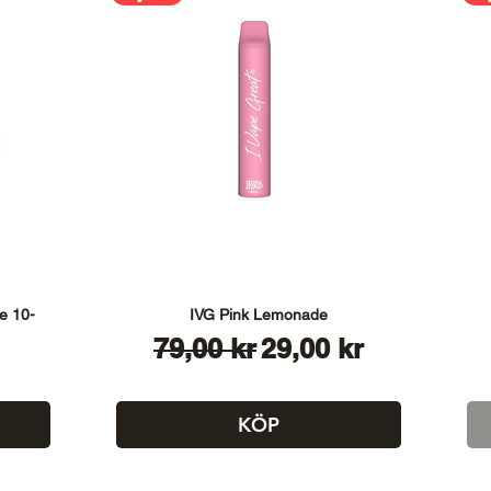
e 10-
IVG Pink Lemonade
Ordinarie pris
Reapris
79,00 kr
29,00 kr
KÖP