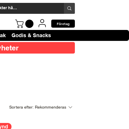
Företag
bak
Godis & Snacks
heter
Sortera efter:
Rekommenderas
ynd