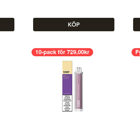
KÖP
10-pack för 729,00kr
F