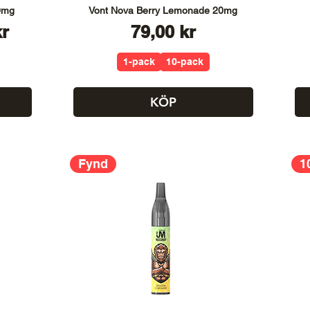
0mg
Vont Nova Berry Lemonade 20mg
s
Pris
kr
79,00 kr
1-pack
10-pack
KÖP
Fynd
1