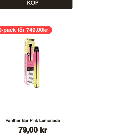
KÖP
0-pack för 749,00kr
Panther Bar Pink Lemonade
Pris
79,00 kr