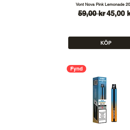
Vont Nova Pink Lemonade 2
Ordinarie pris
Reapri
59,00 kr
45,00 
KÖP
Fynd