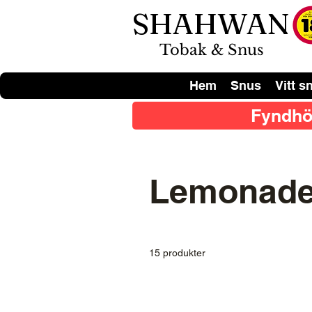
SHAHWAN
Tobak & Snus
Hem
Snus
Vitt s
Fyndhö
Lemonad
15 produkter