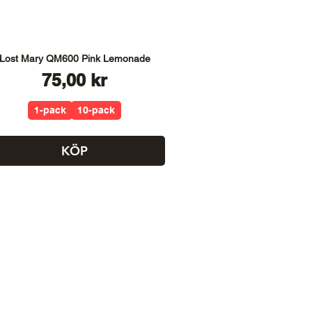
Lost Mary QM600 Pink Lemonade
Pris
75,00 kr
1-pack
10-pack
KÖP