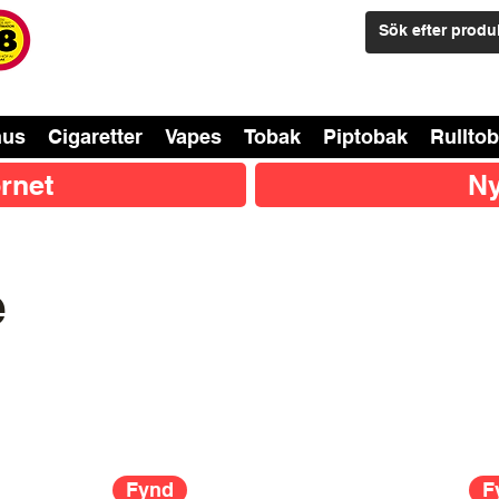
nus
Cigaretter
Vapes
Tobak
Piptobak
Rullto
rnet
Ny
e
Fynd
F