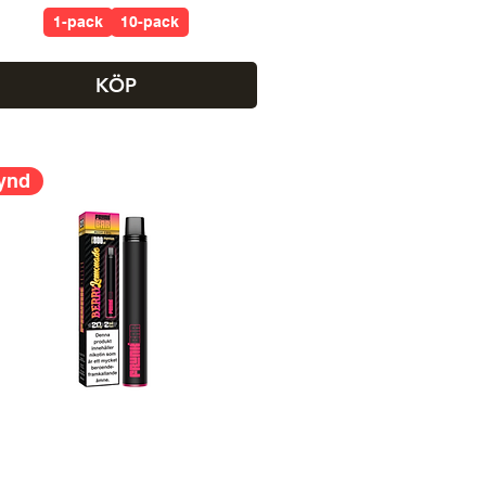
1-pack
10-pack
KÖP
ynd