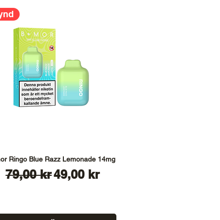
ynd
or Ringo Blue Razz Lemonade 14mg
Ordinarie pris
Reapris
79,00 kr
49,00 kr