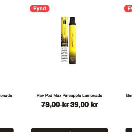
Fynd
F
monade
Rev Pod Max Pineapple Lemonade
Bm
Ordinarie pris
Reapris
79,00 kr
39,00 kr