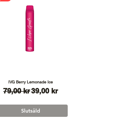
IVG Berry Lemonade Ice
Ordinarie pris
Reapris
79,00 kr
39,00 kr
Slutsåld