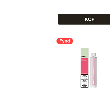
KÖP
Fynd