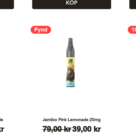
KÖP
Fynd
1
de
Jamilco Pink Lemonade 20mg
s
Ordinarie pris
Reapris
kr
79,00 kr
39,00 kr