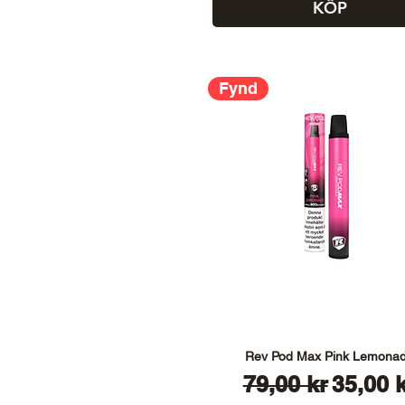
KÖP
Fynd
Rev Pod Max Pink Lemona
Ordinarie pris
Reapri
79,00 kr
35,00 