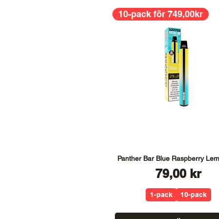
10-pack för 749,00kr
Panther Bar Blue Raspberry Le
Pris
79,00 kr
1-pack
10-pack