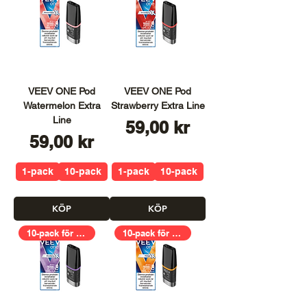
VEEV ONE Pod
VEEV ONE Pod
Watermelon Extra
Strawberry Extra Line
Line
Pris
59,00 kr
Pris
59,00 kr
1-pack
10-pack
1-pack
10-pack
KÖP
KÖP
10-pack för 399,00kr
10-pack för 399,00kr