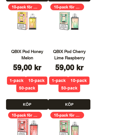
10-pack för 399,00kr
10-pack för 399,00kr
QBIX Pod Honey
QBIX Pod Cherry
Melon
Lime Raspberry
Pris
Pris
59,00 kr
59,00 kr
1-pack
10-pack
1-pack
10-pack
50-pack
50-pack
KÖP
KÖP
10-pack för 399,00kr
10-pack för 399,00kr