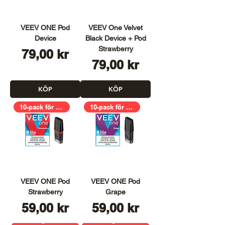
VEEV ONE Pod
VEEV One Velvet
Device
Black Device + Pod
Strawberry
Pris
79,00 kr
Pris
79,00 kr
KÖP
KÖP
10-pack för 399,00kr
10-pack för 399,00kr
VEEV ONE Pod
VEEV ONE Pod
Strawberry
Grape
Pris
Pris
59,00 kr
59,00 kr