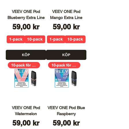
VEEV ONE Pod
VEEV ONE Pod
Blueberry Extra Line
Mango Extra Line
Pris
Pris
59,00 kr
59,00 kr
1-pack
10-pack
1-pack
10-pack
KÖP
KÖP
10-pack för 399,00kr
10-pack för 399,00kr
VEEV ONE Pod
VEEV ONE Pod Blue
Watermelon
Raspberry
Pris
Pris
59,00 kr
59,00 kr