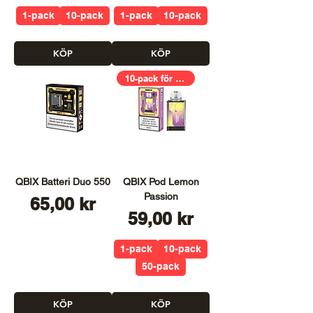
1-pack
10-pack
1-pack
10-pack
KÖP
KÖP
10-pack för 399,00kr
QBIX Batteri Duo 550
QBIX Pod Lemon
Passion
Pris
65,00 kr
Pris
59,00 kr
1-pack
10-pack
50-pack
KÖP
KÖP