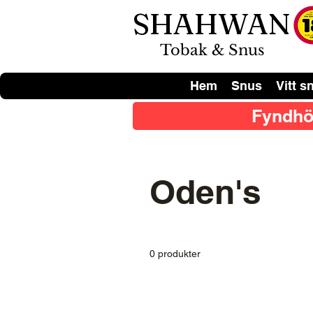
SHAHWAN
Tobak & Snus
Hem
Snus
Vitt s
Fyndhö
Oden's
0 produkter