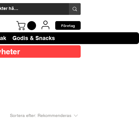
Företag
bak
Godis & Snacks
heter
Sortera efter:
Rekommenderas