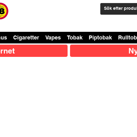
nus
Cigaretter
Vapes
Tobak
Piptobak
Rullto
rnet
Ny