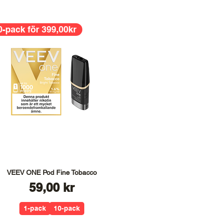
0-pack för 399,00kr
VEEV ONE Pod Fine Tobacco
Pris
59,00 kr
1-pack
10-pack