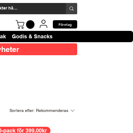
Företag
bak
Godis & Snacks
heter
Sortera efter:
Rekommenderas
0-pack för 399,00kr