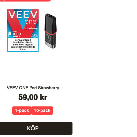
VEEV ONE Pod Strawberry
Pris
59,00 kr
1-pack
10-pack
KÖP