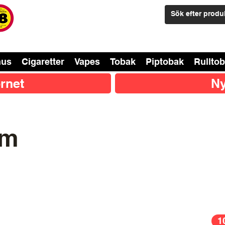
nus
Cigaretter
Vapes
Tobak
Piptobak
Rullto
rnet
Ny
em
1