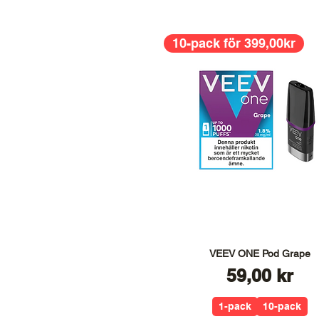
10-pack för 399,00kr
VEEV ONE Pod Grape
Pris
59,00 kr
1-pack
10-pack