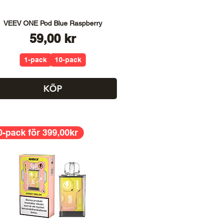
VEEV ONE Pod Blue Raspberry
Pris
59,00 kr
1-pack
10-pack
KÖP
0-pack för 399,00kr