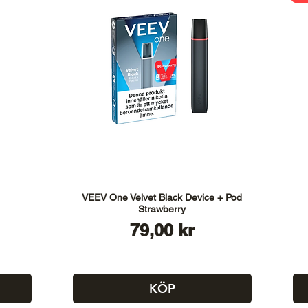
VEEV One Velvet Black Device + Pod
Strawberry
Pris
79,00 kr
KÖP