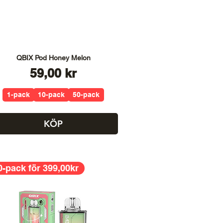
QBIX Pod Honey Melon
Pris
59,00 kr
1-pack
10-pack
50-pack
KÖP
0-pack för 399,00kr