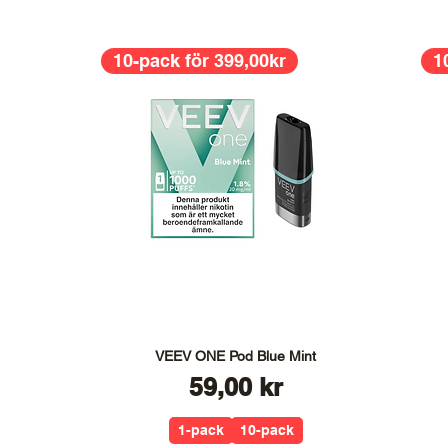
10-pack för 399,00kr
1
VEEV ONE Pod Blue Mint
Pris
59,00 kr
1-pack
10-pack