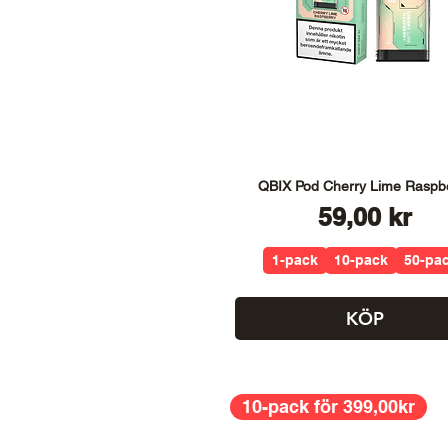
QBIX Pod Cherry Lime Raspb
Pris
59,00 kr
1-pack
10-pack
50-pa
KÖP
10-pack för 399,00kr