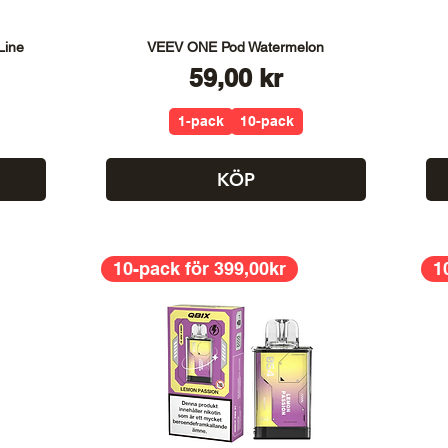
Line
VEEV ONE Pod Watermelon
Pris
59,00 kr
1-pack
10-pack
KÖP
10-pack för 399,00kr
1