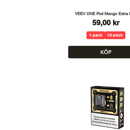
VEEV ONE Pod Mango Extra 
Pris
59,00 kr
1-pack
10-pack
KÖP