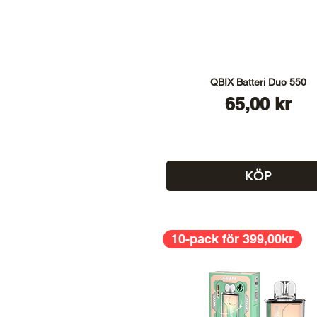
QBIX Batteri Duo 550
Pris
65,00 kr
KÖP
10-pack för 399,00kr