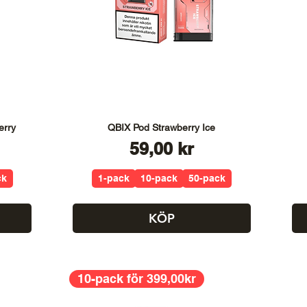
erry
QBIX Pod Strawberry Ice
Pris
59,00 kr
ck
1-pack
10-pack
50-pack
KÖP
10-pack för 399,00kr