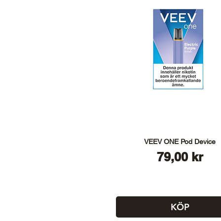
VEEV ONE Pod Device
Pris
79,00 kr
KÖP