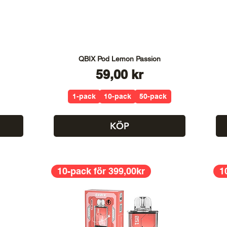
QBIX Pod Lemon Passion
Pris
59,00 kr
1-pack
10-pack
50-pack
KÖP
10-pack för 399,00kr
1