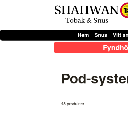
SHAHWAN
Tobak & Snus
Hem
Snus
Vitt s
Fyndhö
Pod-syst
48 produkter