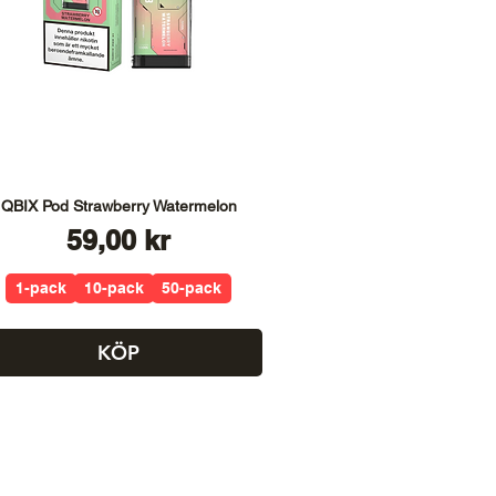
QBIX Pod Strawberry Watermelon
Pris
59,00 kr
1-pack
10-pack
50-pack
KÖP