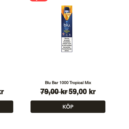
Blu Bar 1000 Tropical Mix
s
Ordinarie pris
Reapris
kr
79,00 kr
59,00 kr
KÖP