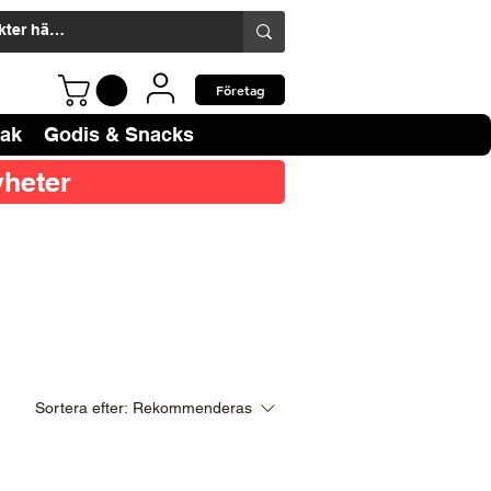
Företag
bak
Godis & Snacks
heter
Sortera efter:
Rekommenderas