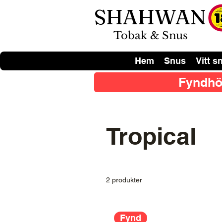
SHAHWAN
Tobak & Snus
Hem
Snus
Vitt s
Fyndhö
Tropical
2 produkter
Fynd