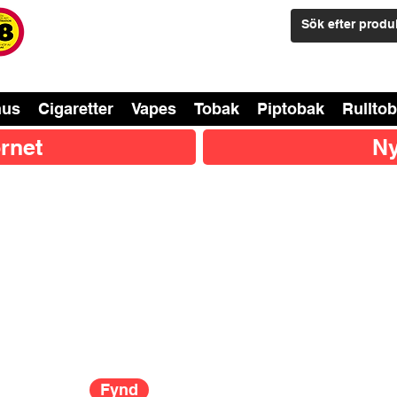
nus
Cigaretter
Vapes
Tobak
Piptobak
Rullto
rnet
Ny
Fynd