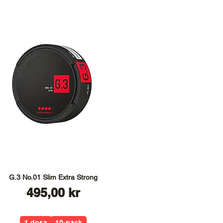
G.3 No.01 Slim Extra Strong
Pris
495,00 kr
1 dosa
10-pack