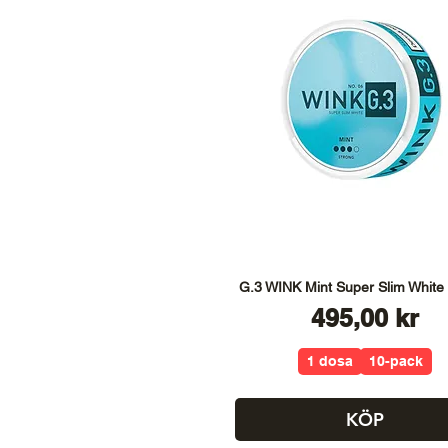
G.3 WINK Mint Super Slim White
Pris
495,00 kr
1 dosa
10-pack
KÖP