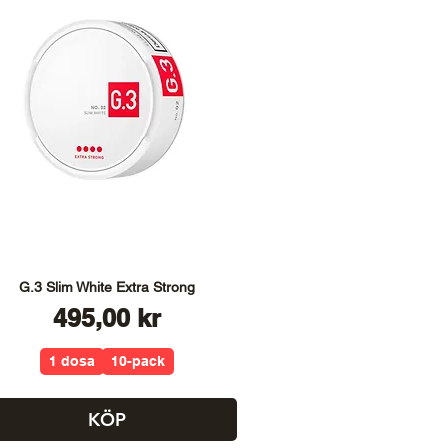
G.3 Slim White Extra Strong
Pris
495,00 kr
1 dosa
10-pack
KÖP