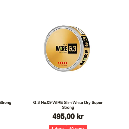
Strong
G.3 No.09 WIRE Slim White Dry Super
Strong
Pris
495,00 kr
1 dosa
10-pack