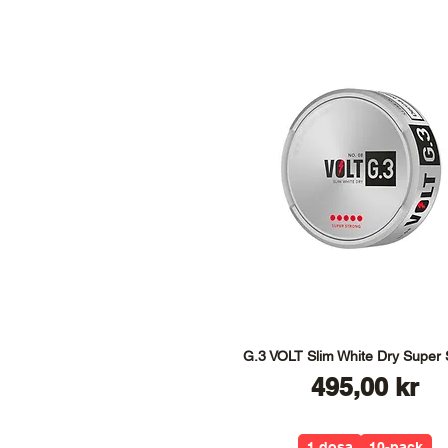
G.3 VOLT Slim White Dry Super 
Pris
495,00 kr
1 dosa
10-pack