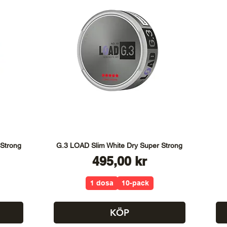
 Strong
G.3 LOAD Slim White Dry Super Strong
Pris
495,00 kr
1 dosa
10-pack
KÖP