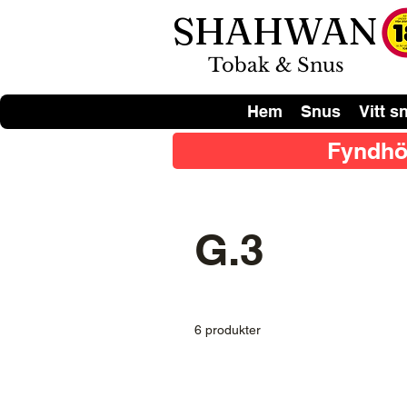
SHAHWAN
Tobak & Snus
Hem
Snus
Vitt s
Fyndhö
G.3
6 produkter