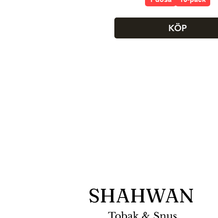
KÖP
SHAHWAN
Tobak & Snus