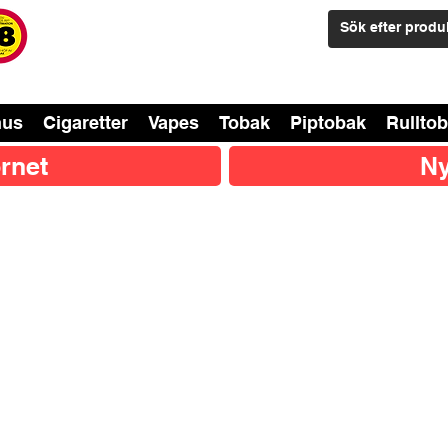
nus
Cigaretter
Vapes
Tobak
Piptobak
Rullto
rnet
Ny