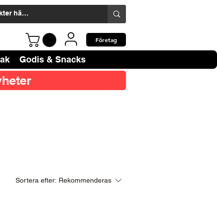
Företag
bak
Godis & Snacks
heter
Sortera efter:
Rekommenderas