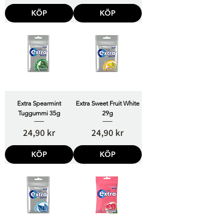
KÖP
KÖP
Extra Spearmint
Extra Sweet Fruit White
Tuggummi 35g
29g
Pris
Pris
24,90 kr
24,90 kr
KÖP
KÖP