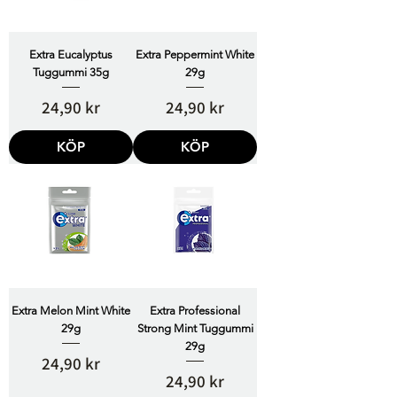
Extra Eucalyptus
Extra Peppermint White
Tuggummi 35g
29g
Pris
Pris
24,90 kr
24,90 kr
KÖP
KÖP
Extra Melon Mint White
Extra Professional
29g
Strong Mint Tuggummi
29g
Pris
24,90 kr
Pris
24,90 kr