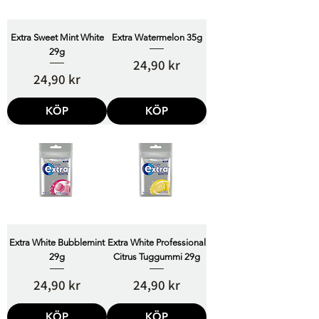
Extra Sweet Mint White
Extra Watermelon 35g
29g
Pris
24,90 kr
Pris
24,90 kr
KÖP
KÖP
Extra White Bubblemint
Extra White Professional
29g
Citrus Tuggummi 29g
Pris
Pris
24,90 kr
24,90 kr
KÖP
KÖP