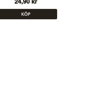
Pris
24,90 kr
KÖP