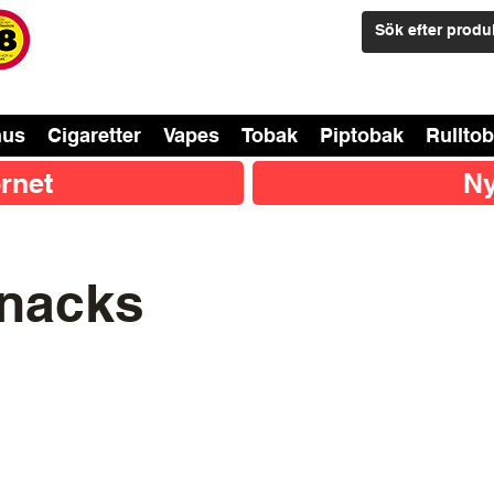
nus
Cigaretter
Vapes
Tobak
Piptobak
Rullto
rnet
Ny
Snacks