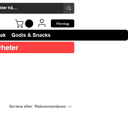
Företag
bak
Godis & Snacks
heter
Sortera efter:
Rekommenderas