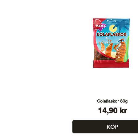
Colaflaskor 80g
Pris
14,90 kr
KÖP