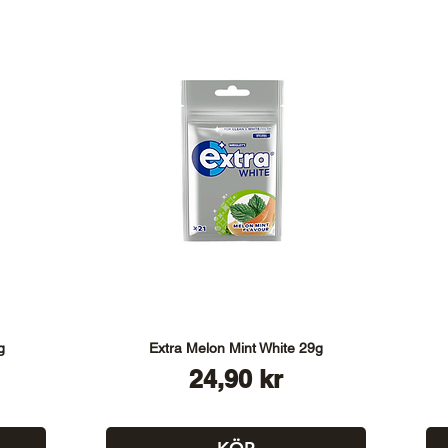
g
Extra Melon Mint White 29g
Pris
24,90 kr