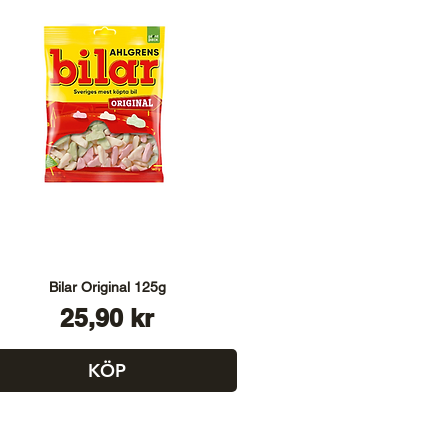
Bilar Original 125g
Pris
25,90 kr
KÖP