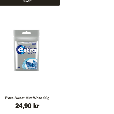
KÖP
Extra Sweet Mint White 29g
Pris
24,90 kr