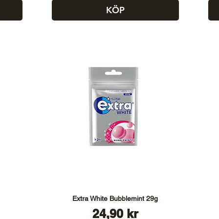
KÖP
Extra White Bubblemint 29g
Pris
24,90 kr