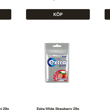
KÖP
mi 29g
Extra White Strawberry 29g