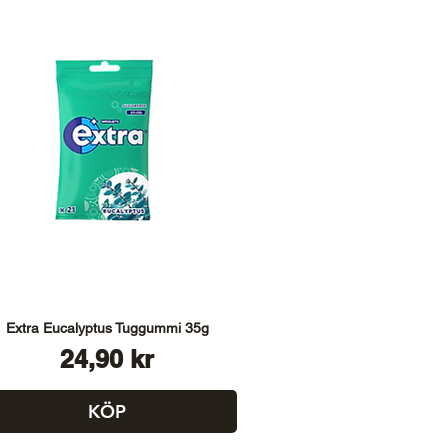
Extra Eucalyptus Tuggummi 35g
Pris
24,90 kr
KÖP