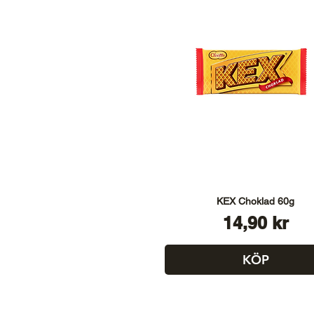
KEX Choklad 60g
Pris
14,90 kr
KÖP