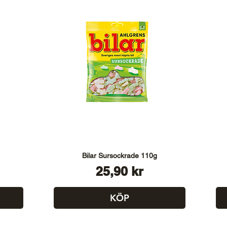
Bilar Sursockrade 110g
Pris
25,90 kr
KÖP