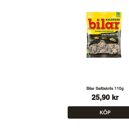
Bilar Saltlakrits 110g
Pris
25,90 kr
KÖP