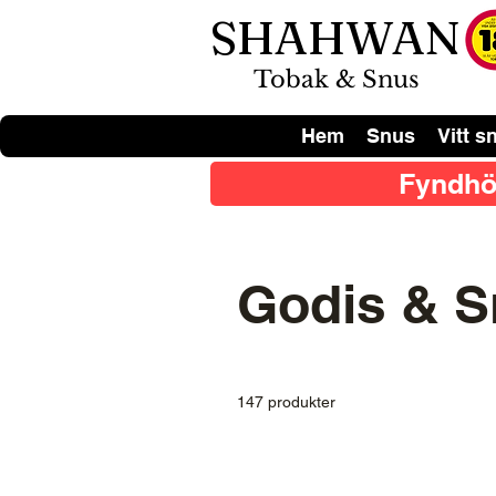
SHAHWAN
Tobak & Snus
Hem
Snus
Vitt s
Fyndhö
Godis & 
147 produkter