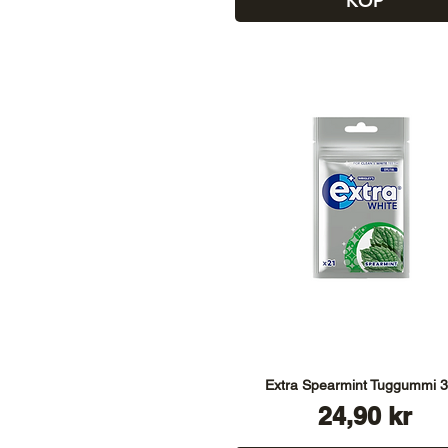
KÖP
Extra Spearmint Tuggummi 
Pris
24,90 kr