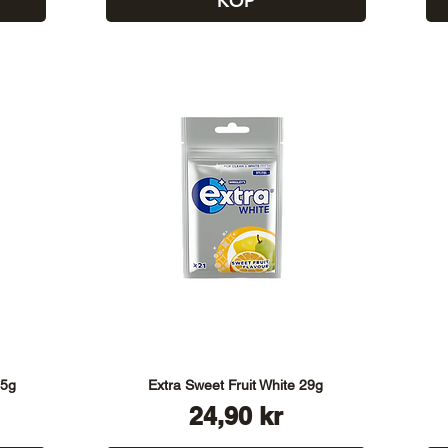
KÖP
35g
Extra Sweet Fruit White 29g
Pris
24,90 kr