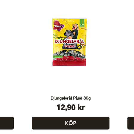
Djungelvrål Påse 80g
Pris
12,90 kr
KÖP