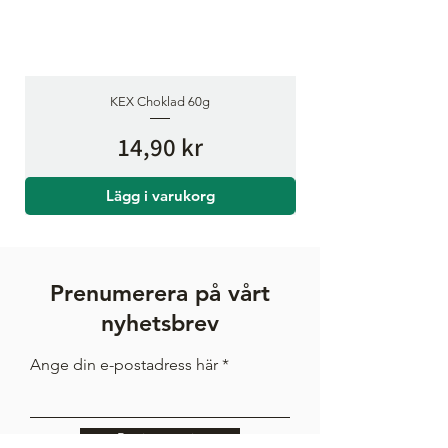
varav
ca 61 gram
sockerarter
KEX Choklad 60g
protein
ca 3.8 gram
Pris
14,90 kr
salt
ca 0.19 gram
TILLVERKNINGSLAND
Lägg i varukorg
Sverige
Prenumerera på vårt
nyhetsbrev
Ange din e-postadress här
Registrera sig