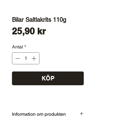
Bilar Saltlakrits 110g
Pris
25,90 kr
Antal
*
KÖP
Information om produkten
socker, glukossirap, stärkelse,
gelatin, ammoniumklorid