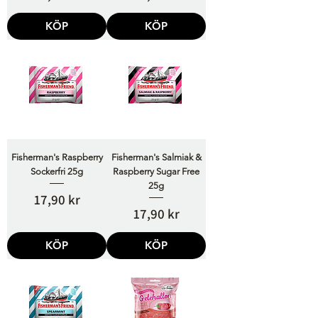
KÖP
KÖP
Fisherman's Raspberry
Fisherman's Salmiak &
Sockerfri 25g
Raspberry Sugar Free
25g
Pris
17,90 kr
Pris
17,90 kr
KÖP
KÖP