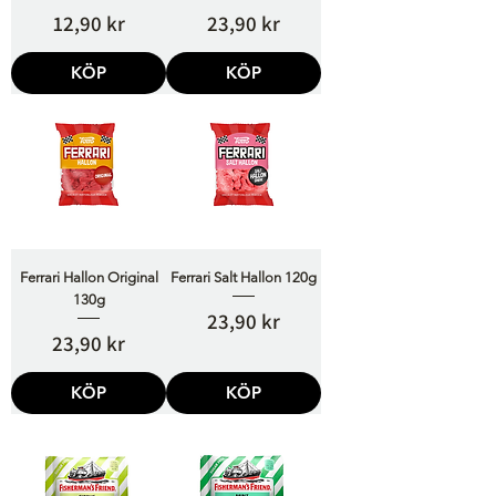
Pris
Pris
12,90 kr
23,90 kr
KÖP
KÖP
Ferrari Hallon Original
Ferrari Salt Hallon 120g
130g
Pris
23,90 kr
Pris
23,90 kr
KÖP
KÖP