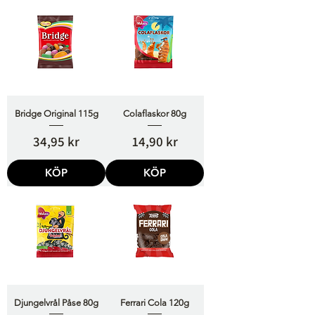
Bridge Original 115g
Colaflaskor 80g
Pris
Pris
34,95 kr
14,90 kr
KÖP
KÖP
Djungelvrål Påse 80g
Ferrari Cola 120g