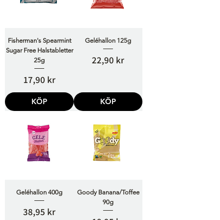
Fisherman's Spearmint
Geléhallon 125g
Sugar Free Halstabletter
Pris
22,90 kr
25g
Pris
17,90 kr
KÖP
KÖP
Geléhallon 400g
Goody Banana/Toffee
90g
Pris
38,95 kr