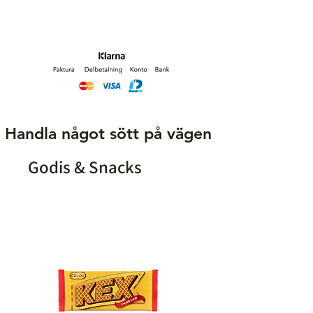
Märke
Bmor Ringo
Smak
Energidryck
Nikotinhalt
14 mg/ ml
Typ
Engångsvape
Handla något sött på vägen
Bloss
800
Godis & Snacks