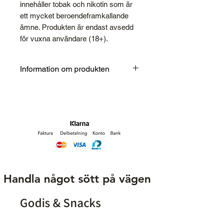
innehåller tobak och nikotin som är
ett mycket beroendeframkallande
ämne. Produkten är endast avsedd
för vuxna användare (18+).
Information om produkten
Styrka
3 Stark
Typ
White Portion
Format
Slim
Smak
Persika, te,
bergamott,
Handla något sött på vägen
tobak, frukt
Godis & Snacks
Nikotinhalt
14 mg/g