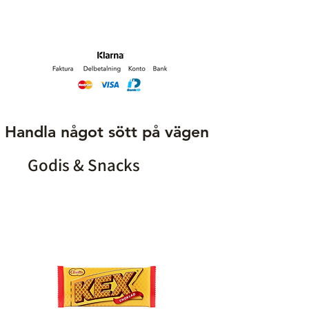
Märke
IVG
Smak
Passionfrukt
Nikotinhalt
20 mg/ ml
Typ
Engångsvape
Handla något sött på vägen
Bloss
600
Godis & Snacks