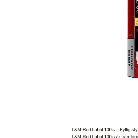
L&M Red Label 100's – Fyllig styr
L&M Red Label 100's är framtage