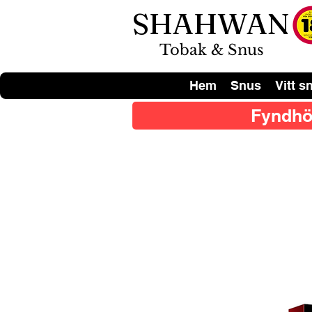
SHAHWAN
Tobak & Snus
Hem
Snus
Vitt s
Fyndhö