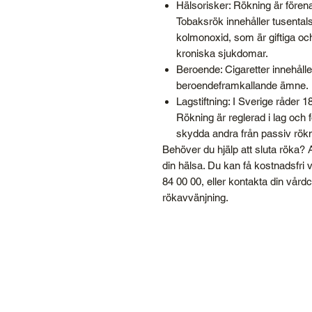
Hälsorisker: Rökning är förena
Tobaksrök innehåller tusental
kolmonoxid, som är giftiga och
kroniska sjukdomar.
Beroende: Cigaretter innehåller
beroendeframkallande ämne.
Lagstiftning: I Sverige råder 
Rökning är reglerad i lag och f
skydda andra från passiv rökn
Behöver du hjälp att sluta röka? At
din hälsa. Du kan få kostnadsfri
84 00 00, eller kontakta din vårdc
rökavvänjning.