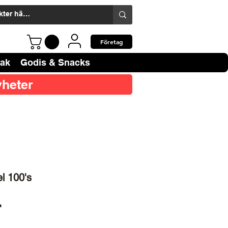
Företag
bak
Godis & Snacks
heter
l 100's
Pris
r