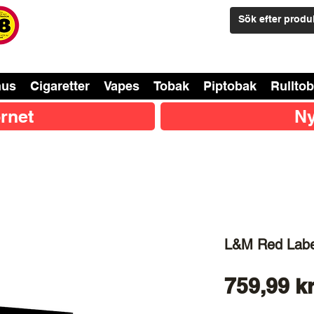
nus
Cigaretter
Vapes
Tobak
Piptobak
Rullto
rnet
Ny
L&M Red Labe
759,99 k