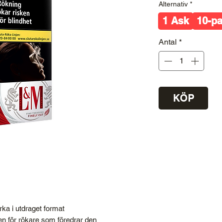
Alternativ
*
1 Ask
10-p
Antal
*
KÖP
ka i utdraget format
n för rökare som föredrar den