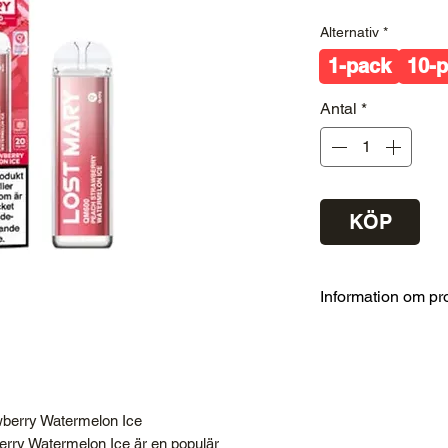
Alternativ
*
1-pack
10-
Antal
*
KÖP
Information om pr
Typ
Smak
berry Watermelon Ice
ry Watermelon Ice är en populär