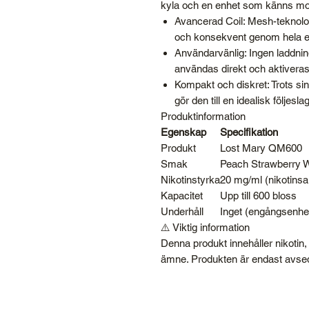
kyla och en enhet som känns mode
Avancerad Coil: Mesh-teknolog
och konsekvent genom hela en
Användarvänlig: Ingen laddning
användas direkt och aktiveras
Kompakt och diskret: Trots sin
gör den till en idealisk följesl
Produktinformation
Egenskap
Specifikation
Produkt
Lost Mary QM600
Smak
Peach Strawberry W
Nikotinstyrka
20 mg/ml (nikotinsal
Kapacitet
Upp till 600 bloss
Underhåll
Inget (engångsenhe
⚠️ Viktig information
Denna produkt innehåller nikotin
ämne. Produkten är endast avsed