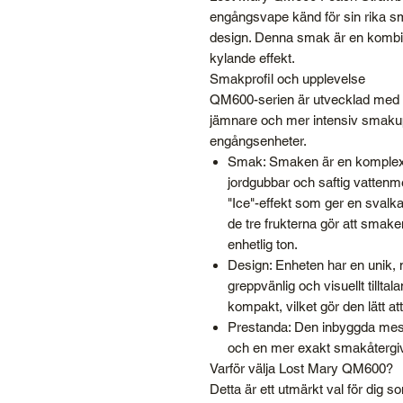
engångsvape känd för sin rika s
design. Denna smak är en kombin
kylande effekt.
Smakprofil och upplevelse
QM600-serien är utvecklad med a
jämnare och mer intensiv smaku
engångsenheter.
Smak: Smaken är en komplex 
jordgubbar och saftig vatten
"Ice"-effekt som ger en svalk
de tre frukterna gör att smak
enhetlig ton.
Design: Enheten har en unik, 
greppvänlig och visuellt tillt
kompakt, vilket gör den lätt att
Prestanda: Den inbyggda mesh-
och en mer exakt smakåtergivni
Varför välja Lost Mary QM600?
Detta är ett utmärkt val för dig s