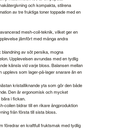
makåtergivning och kompakta, stilrena
Nikotinhalt
ation av tre fruktiga toner toppade med en
Bloss
vancerad mesh-coil-teknik, vilket ger en
pplevelse jämfört med många andra
blandning av söt persika, mogna
melon. Upplevelsen avrundas med en tydlig
ande känsla vid varje bloss. Balansen mellan
en upplevs som lager-på-lager snarare än en
nästan kristalliknande yta som gör den både
alande. Den är ergonomisk och mycket
 bära i fickan.
coilen bidrar till en rikare ångproduktion
ng från första till sista bloss.
om föredrar en kraftfull fruktsmak med tydlig