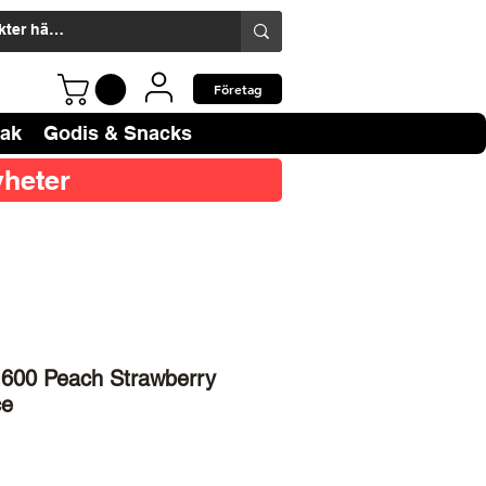
Företag
bak
Godis & Snacks
heter
600 Peach Strawberry
ce
ris