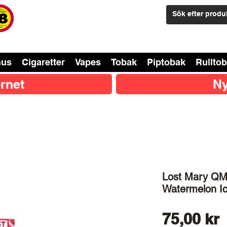
nus
Cigaretter
Vapes
Tobak
Piptobak
Rullto
rnet
Ny
Lost Mary QM
Watermelon I
P
75,00 kr