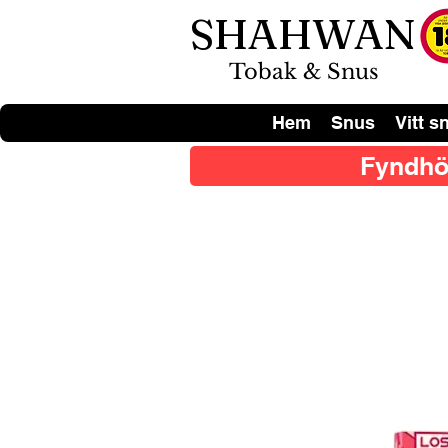
SHAHWAN
Tobak & Snus
Hem
Snus
Vitt s
Fyndhö