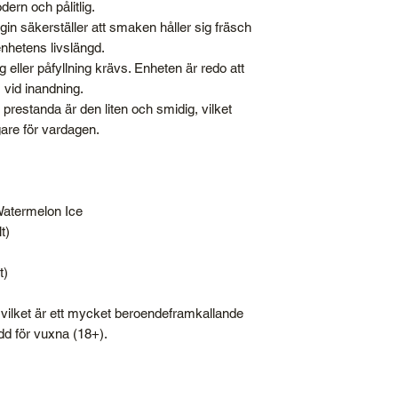
rn och pålitlig.
in säkerställer att smaken håller sig fräsch
hetens livslängd.
 eller påfyllning krävs. Enheten är redo att
 vid inandning.
 prestanda är den liten och smidig, vilket
agare för vardagen.
atermelon Ice
t)
t)
, vilket är ett mycket beroendeframkallande
d för vuxna (18+).