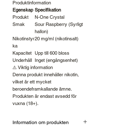
Produktinformation
Egenskap
Specifikation
Produkt
N-One Crystal
Smak
Sour Raspberry (Syrligt
hallon)
Nikotinstyr
20 mg/ml (nikotinsalt)
ka
Kapacitet
Upp till 600 bloss
Underhåll
Inget (engångsenhet)
⚠️ Viktig information
Denna produkt innehåller nikotin,
vilket är ett mycket
beroendeframkallande ämne.
Produkten är endast avsedd för
vuxna (18+).
Information om produkten
Märke
N-One