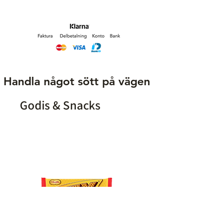
Smak
Sur hallon
Nikotinhalt
20 mg/ ml
Typ
Engångsvape
Handla något sött på vägen
Bloss
600-800+
Godis & Snacks