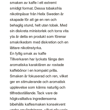
smaken av kaffe i ett extremt
smidigt format. Dessa tobaksfria
nikotinpåsar från Helix Sweden är
skapade för att ge en ren och
behaglig stund, helt utan tobak. Med
sin diskreta ministorlek och torra vita
yta är detta en produkt som förenar
smakrikedom med diskretion och en
lättare nikotinstyrka.
En fyllig smak av kaffe
Tillverkaren har lyckats fånga den
aromatiska karaktären av rostade
kaffebönor i en kompakt prilla.
Smaken är fokuserad och ren, vilket
ger en stimulerande och aromatisk
upplevelse som känns naturlig och
tillfredsställande. Tack vare de
högkvalitativa ingredienserna
bibehålls kaffesmaken konsekvent
under användningen, vilket gör varje