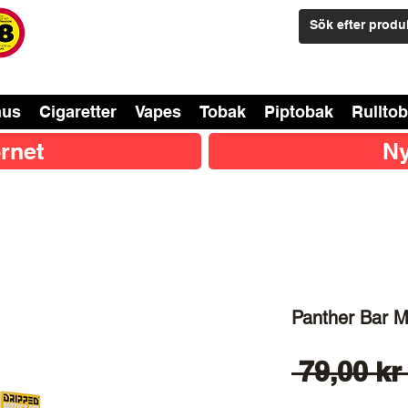
nus
Cigaretter
Vapes
Tobak
Piptobak
Rullto
rnet
Ny
Panther Bar M
 79,00 kr