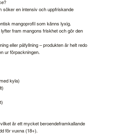
ce?
som söker en intensiv och uppfriskande
entisk mangoprofil som känns lyxig.
n lyfter fram mangons friskhet och gör den
ing eller påfyllning – produkten är helt redo
en ur förpackningen.
med kyla)
t)
t)
, vilket är ett mycket beroendeframkallande
d för vuxna (18+).