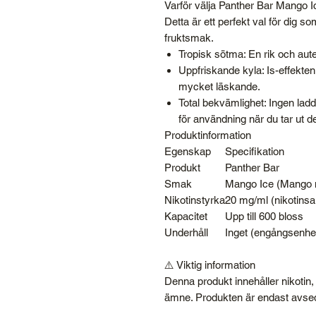
Varför välja Panther Bar Mango I
Detta är ett perfekt val för dig 
fruktsmak.
Tropisk sötma: En rik och aut
Uppfriskande kyla: Is-effekte
mycket läskande.
Total bekvämlighet: Ingen laddn
för användning när du tar ut d
Produktinformation
Egenskap
Specifikation
Produkt
Panther Bar
Smak
Mango Ice (Mango 
Nikotinstyrka
20 mg/ml (nikotinsal
Kapacitet
Upp till 600 bloss
Underhåll
Inget (engångsenhe
⚠️ Viktig information
Denna produkt innehåller nikotin
ämne. Produkten är endast avsed