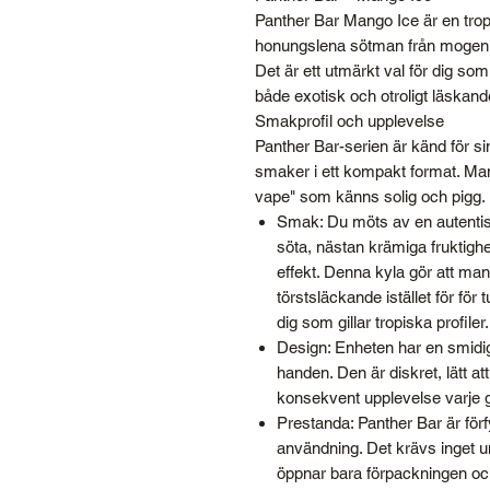
Panther Bar Mango Ice är en trop
honungslena sötman från mogen m
Det är ett utmärkt val för dig som
både exotisk och otroligt läskand
Smakprofil och upplevelse
Panther Bar-serien är känd för si
smaker i ett kompakt format. Mang
vape" som känns solig och pigg.
Smak: Du möts av en autentis
söta, nästan krämiga fruktighe
effekt. Denna kyla gör att m
törstsläckande istället för för 
dig som gillar tropiska profiler.
Design: Enheten har en smidi
handen. Den är diskret, lätt at
konsekvent upplevelse varje 
Prestanda: Panther Bar är förf
användning. Det krävs inget un
öppnar bara förpackningen oc