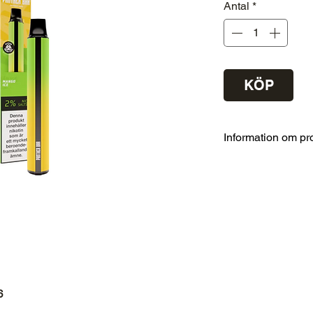
Antal
*
KÖP
Information om pr
Märke
Smak
Nikotinhalt
Typ
6
Bloss