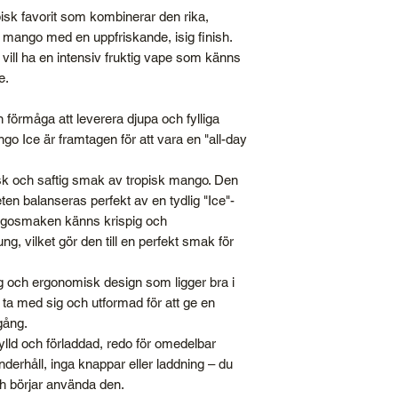
isk favorit som kombinerar den rika,
ango med en uppfriskande, isig finish.
 vill ha en intensiv fruktig vape som känns
e.
n förmåga att leverera djupa och fylliga
o Ice är framtagen för att vara en "all-day
k och saftig smak av tropisk mango. Den
ten balanseras perfekt av en tydlig "Ice"-
angosmaken känns krispig och
tung, vilket gör den till en perfekt smak för
g och ergonomisk design som ligger bra i
t ta med sig och utformad för att ge en
gång.
ylld och förladdad, redo för omedelbar
derhåll, inga knappar eller laddning – du
h börjar använda den.