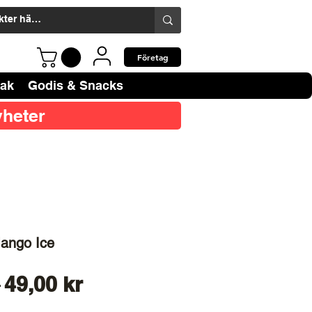
Företag
bak
Godis & Snacks
heter
ango Ice
Ordinarie
Reapris
 
49,00 kr
pris