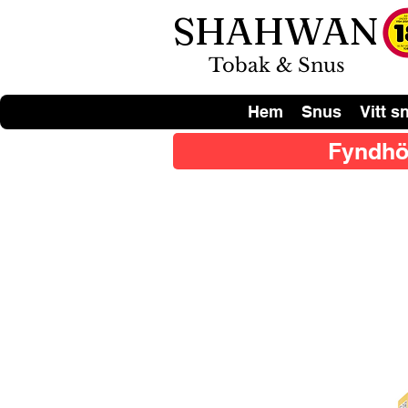
SHAHWAN
Tobak & Snus
Hem
Snus
Vitt s
Fyndhö