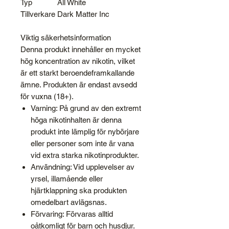
Typ
All White
Tillverkare
Dark Matter Inc
Viktig säkerhetsinformation
Denna produkt innehåller en
mycket
hög koncentration av nikotin
,
vilket
är ett
starkt beroendeframkallande
ämne
.
Produkten är
endast avsedd
för vuxna (18+)
.
Varning:
På grund av den extremt
höga nikotinhalten är denna
produkt
inte
lämplig för nybörjare
eller personer som inte är vana
vid extra starka nikotinprodukter.
Användning:
Vid upplevelser av
yrsel,
illamående eller
hjärtklappning ska produkten
omedelbart avlägsnas.
Förvaring:
Förvaras alltid
oåtkomligt för barn och husdjur.