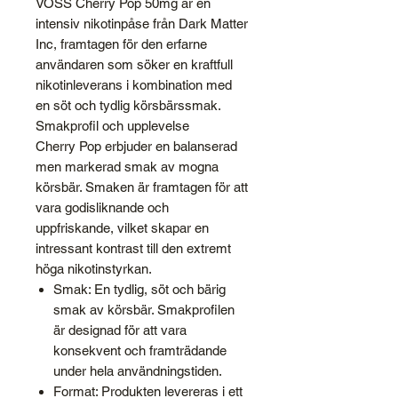
VOSS Cherry Pop 50mg
är en
intensiv nikotinpåse från
Dark Matter
Inc
,
framtagen för den erfarne
användaren som söker en kraftfull
nikotinleverans i kombination med
en söt och tydlig körsbärssmak.
Smakprofil och upplevelse
Cherry Pop
erbjuder en balanserad
men markerad smak av mogna
körsbär.
Smaken är framtagen för att
vara godisliknande och
uppfriskande,
vilket skapar en
intressant kontrast till den extremt
höga nikotinstyrkan.
Smak:
En tydlig,
söt och bärig
smak av körsbär.
Smakprofilen
är designad för att vara
konsekvent och framträdande
under hela användningstiden.
Format:
Produkten levereras i ett