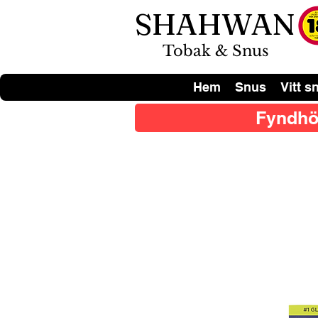
SHAHWAN
Tobak & Snus
Hem
Snus
Vitt s
Fyndhö