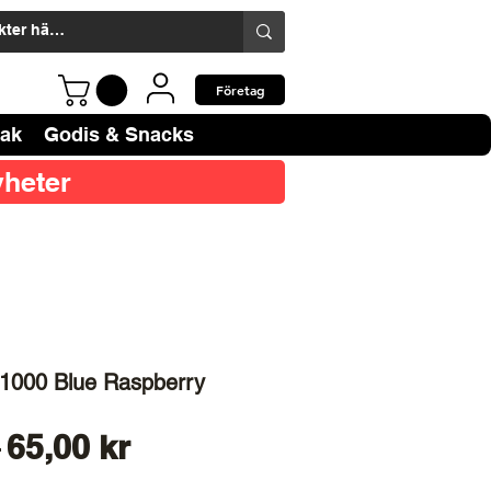
Företag
bak
Godis & Snacks
heter
1000 Blue Raspberry
Ordinarie
Reapris
 
65,00 kr
pris