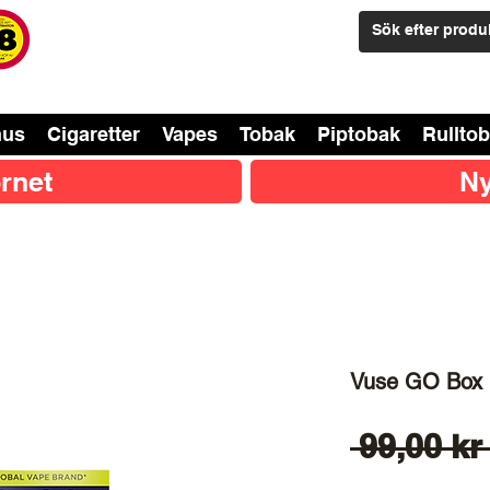
nus
Cigaretter
Vapes
Tobak
Piptobak
Rullto
rnet
Ny
Vuse GO Box 
 99,00 kr