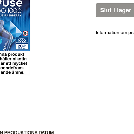
Slut i lager
Information om pr
Märke
Smak
Nikotinhalt
Typ
Bloss
RÅN PRODUKTIONS DATUM