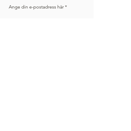
Ange din e-postadress här
Registrera sig
SHAHWAN
Tobak & Snus
Köpvillkor
18-årsgräns
Vanliga frågor
Integritetspolicy