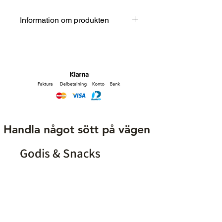
Information om produkten
Märke
Vuse Go
Smak
Kylande
vattenmelon
Nikotinhalt
20 mg/ ml
Typ
Engångsvape
Handla något sött på vägen
Bloss
1000
Godis & Snacks