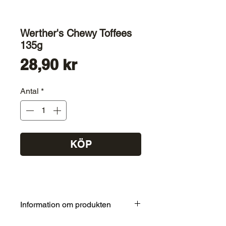
Werther's Chewy Toffees
135g
Pris
28,90 kr
Antal
*
KÖP
Information om produkten
Ingredienser: Glukossirap, socker,