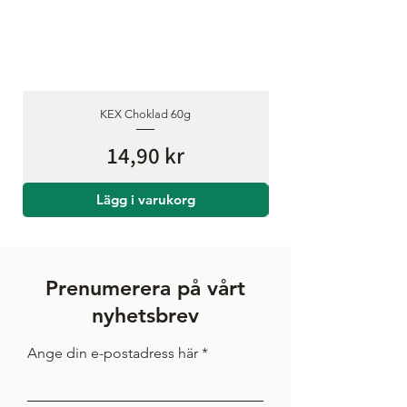
fett
ca 14.9 gram
varav
ca 8.9 gram
mättat fett
kolhydrat
ca 71.8 gram
KEX Choklad 60g
Pris
14,90 kr
varav
ca 41.2 gram
sockerarter
Lägg i varukorg
protein
ca 3.5 gram
salt
ca 0.63 gram
Prenumerera på vårt
TILLVERKNINGSLAND
Tyskland
nyhetsbrev
Ange din e-postadress här