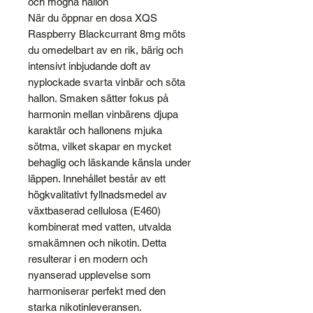
och mogna hallon
När du öppnar en dosa XQS
Raspberry Blackcurrant 8mg möts
du omedelbart av en rik, bärig och
intensivt inbjudande doft av
nyplockade svarta vinbär och söta
hallon. Smaken sätter fokus på
harmonin mellan vinbärens djupa
karaktär och hallonens mjuka
sötma, vilket skapar en mycket
behaglig och läskande känsla under
läppen. Innehållet består av ett
högkvalitativt fyllnadsmedel av
växtbaserad cellulosa (E460)
kombinerat med vatten, utvalda
smakämnen och nikotin. Detta
resulterar i en modern och
nyanserad upplevelse som
harmoniserar perfekt med den
starka nikotinleveransen.