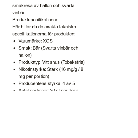
smakresa av hallon och svarta
vinbär.
Produktspecifikationer
Här hittar du de exakta tekniska
specifikationerna för produkten:
Varumärke: XQS
Smak: Bär (Svarta vinbär och
hallon)
Produkttyp: Vitt snus (Tobaksfritt)
Nikotinstyrka: Stark (16 mg/g / 8
mg per portion)
Producentens styrka: 4 av 5
Antal portioner: 20 st per dosa
Format: Slim Vitt Snus
Vikt per prilla: 0,5 g
Totalvikt innehåll: 10,0 g
Lanseringsdatum: 2025-05-07
Ingredienser: Fyllnadsmedel
(E460), Vatten,