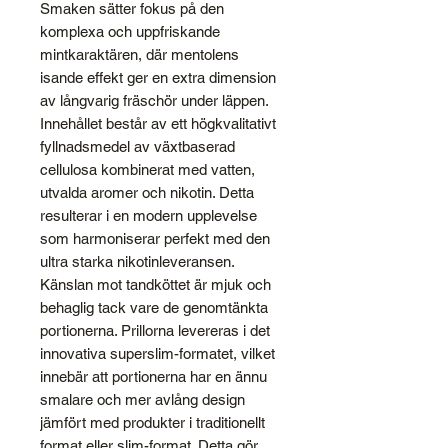
Smaken sätter fokus på den
komplexa och uppfriskande
mintkaraktären, där mentolens
isande effekt ger en extra dimension
av långvarig fräschör under läppen.
Innehållet består av ett högkvalitativt
fyllnadsmedel av växtbaserad
cellulosa kombinerat med vatten,
utvalda aromer och nikotin. Detta
resulterar i en modern upplevelse
som harmoniserar perfekt med den
ultra starka nikotinleveransen.
Känslan mot tandköttet är mjuk och
behaglig tack vare de genomtänkta
portionerna. Prillorna levereras i det
innovativa superslim-formatet, vilket
innebär att portionerna har en ännu
smalare och mer avlång design
jämfört med produkter i traditionellt
format eller slim-format. Detta gör