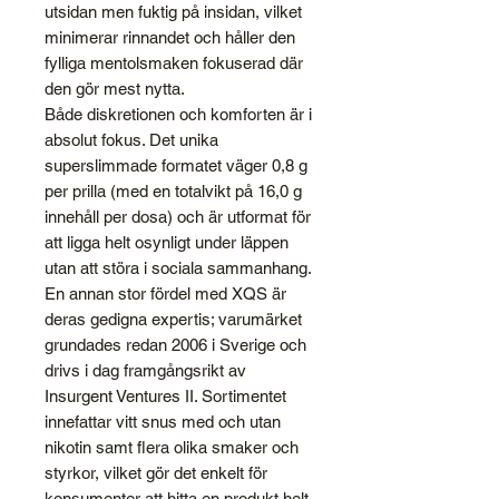
utsidan men fuktig på insidan, vilket
minimerar rinnandet och håller den
fylliga mentolsmaken fokuserad där
den gör mest nytta.
Både diskretionen och komforten är i
absolut fokus. Det unika
superslimmade formatet väger 0,8 g
per prilla (med en totalvikt på 16,0 g
innehåll per dosa) och är utformat för
att ligga helt osynligt under läppen
utan att störa i sociala sammanhang.
En annan stor fördel med XQS är
deras gedigna expertis; varumärket
grundades redan 2006 i Sverige och
drivs i dag framgångsrikt av
Insurgent Ventures II. Sortimentet
innefattar vitt snus med och utan
nikotin samt flera olika smaker och
styrkor, vilket gör det enkelt för
konsumenter att hitta en produkt helt