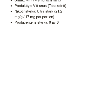
Smak: Mint (Mentol och mint)
Produkttyp: Vitt snus (Tobaksfritt)
Nikotinstyrka: Ultra stark (21,2
mg/g / 17 mg per portion)
Producentens styrka: 6 av 6
Antal portioner: 20 st per dosa
Format: Superslim Vitt Snus
Vikt per prilla: 0,8 g
Totalvikt innehåll: 16,0 g
Lanseringsdatum: 2026-04-30
Produktserie: XQS Nicotine
Pouches
Tillverkare: Insurgent Ventures II
⚠️ VARNING: Denna produkt
innehåller nikotin som är ett mycket
beroendeframkallande ämne.
Produkten är endast avsedd för
vuxna användare (18+).