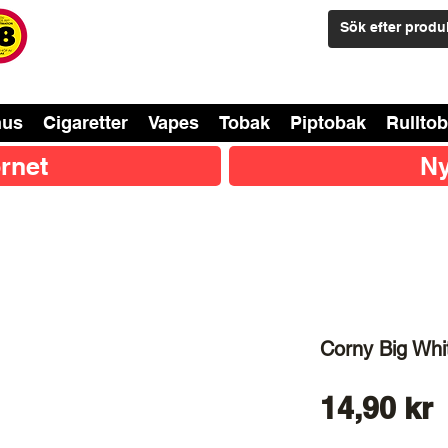
nus
Cigaretter
Vapes
Tobak
Piptobak
Rullto
rnet
Ny
Corny Big Whi
P
14,90 kr