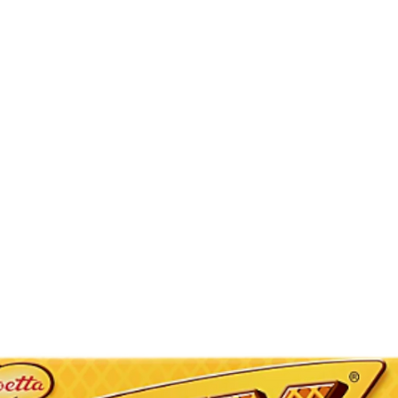
glukossirap, full
(VETE, HAVRE, KOR
KORNmaltextrakt),
JORDNÖTTER, sock
emulgeringsmedel: 
bourbonvaniljaro
innehålla spår av
Certified. Find out