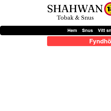
SHAHWAN
Tobak & Snus
Hem
Snus
Vitt s
Fyndhö