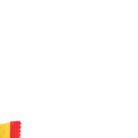
kornsflingor av spannmål 10%
N), majsflingor (majs, salt,
 kokosfett, rostade
er, naturlig arom, salt,
lecitin, naturlig
m (innehåller MJÖLK). Kan
 NÖTTER. *Rainforest Alliance
 more at ra.org.