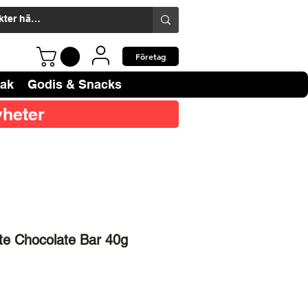
Företag
bak
Godis & Snacks
heter
te Chocolate Bar 40g
ris