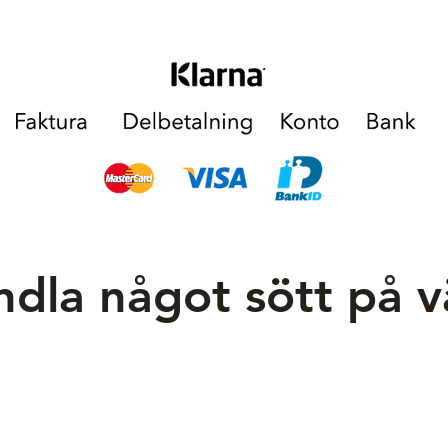
varav mättat fett
kolhydrat
varav sockerarte
fiber
protein
salt
TILLVERKNING
dla något sött på 
Tyskland
Ingredienser: Flin
majsmjöl, KORNmal
sockersirap), gluk
(socker, kakaosm
emulgeringsmedel: 