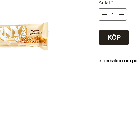
Antal
*
KÖP
Information om pr
NÄRINGSVÄRD
energi
energi
fett